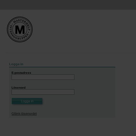
v1.1.9376.30345
Logga in
E-postadress
Lösenord
Glömt lösenordet